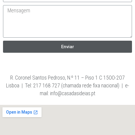
IBERCUP
CONTACTOS
COMO PODEMOS AJUDÁ-LO?
Tudo começa com uma conversa sobre os objectivos do seu
projecto. Como consideramos únicos todos os trabalhos,
contacte-nos para discutirmos as suas necessidades,
acompanhados de um bom café.