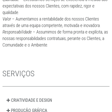
mercado. Ao longo do tempo, acompanhamos as tendências e
os mercados mais exigentes, superando as expectativas e os
desejos ao lado dos clientes.
Sentimos felicidade pelo trabalho realizado, estamos prontos e
comprometidos para continuar esta caminhada cheia de
conquistas.
Missão
Desenvolver e implementar soluções abrangentes nos
domínios da comunicação e imagem, recorrendo a equipas
motivadas e especializadas, apoiadas pelos melhores
processos e soluções tecnológicas.
Valores
Inovação
– Abordamos as oportunidades com imaginação e
flexibilidade, dando respostas adaptadas aos desafios e