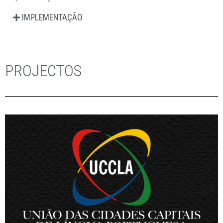
evolução do mercado.
Qualidade
– Executamos serviços de excelência à medida das
expectativas dos nossos Clientes, com rapidez, rigor e
qualidade.
Valor
– Aumentamos a rentabilidade dos nossos Clientes
através de uma equipa competente, motivada e inovadora.
Responsabilidade
– Assumimos de forma pronta e explícita, as
nossas responsabilidades contratuais, perante os Clientes, a
Comunidade e o Ambiente.
SERVIÇOS
CRIATIVIDADE E DESIGN