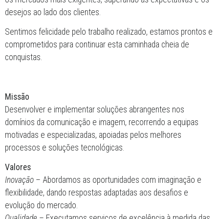
A nossa história começa em maio de 1997, quando dois jovens
com espírito empreendedor e fascinados pelo meio publicitário
decidem fundar uma “casa” para desenvolver “ideias”. Assim
surge a “Casa das Ideias”, uma empresa que preza pela
originalidade e profissionalismo. Ao longo de 25 anos de
caminhada, além de muitas histórias para contar, temos orgulho
no percurso efetuado, na procura constante do sucesso e na
realização dos objetivos a que nos propomos todos os dias. A
Casa das Ideias é uma empresa de serviços completos de
comunicação, design, produção e publicidade, vocacionada para
construir parcerias de sucesso com os seus clientes. A nossa
equipa é constituída por um conjunto de especialistas nas
áreas da criatividade, design, produção gráfica, planeamento e
implementação de projetos.
Com profissionalismo, empenho e inovação, procuramos as
melhores tecnologias para satisfazer as necessidades do